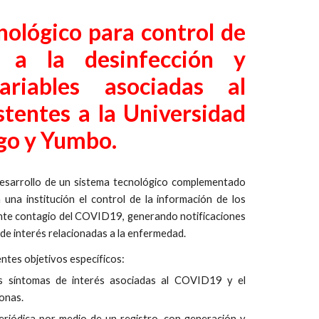
nológico para control de
o a la desinfección y
riables asociadas al
stentes a la Universidad
ago y Yumbo.
desarrollo de un sistema tecnológico complementado
 una institución el control de la información de los
ante contagio del COVID19, generando notificaciones
 de interés relacionadas a la enfermedad.
entes objetivos específicos:
los síntomas de interés asociadas al COVID19 y el
sonas.
riódica por medio de un registro, con generación y