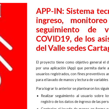
APP-IN: Sistema tec
ingreso, monitore
seguimiento de va
COVID19, de los asi
del Valle sedes Cart
El proyecto tiene como objetivo general el 
por una aplicación (App) que permita darle a
usuarios registrados, con fines preventivos 
para el lavado de manos y lectura de variables
Para lograr lo anterior se plantearon los sigui
Realizar seguimiento al usuario sobre 
registro de los datos de ingreso de las per
Controlar el lavado de manos en forma pe