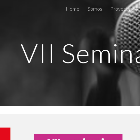
Home
Somos
Proyectos
ip to main content
Skip to navigat
VI
I
Semina