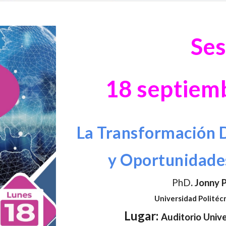
Ses
18
septiem
La Transformación D
y Oportunidades
PhD
.
Jonny P
Universidad Politéc
Lugar
:
Auditorio Unive