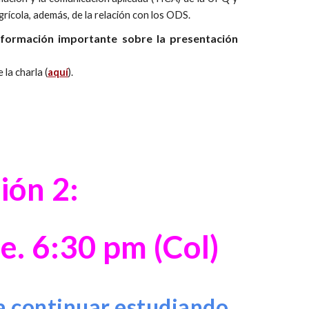
agrícola, además, de la relación con los ODS.
información importante sobre la presentación
 la charla (
aquí
).
ión 2:
re
.
6:30
pm (Col)
 continuar estudiando