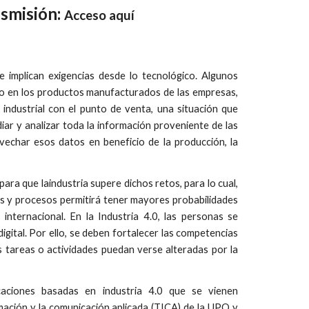
nsmisión:
Acceso aquí
e implican exigencias desde lo tecnológico. Algunos
do en los productos manufacturados de las empresas,
 industrial con el punto de venta, una situación que
iar y analizar toda la información proveniente de las
echar esos datos en beneficio de la producción, la
para que laindustria supere dichos retos, para lo cual,
os y procesos permitirá tener mayores probabilidades
internacional. En la Industria 4.0, las personas se
igital. Por ello, se deben fortalecer las competencias
s tareas o actividades puedan verse alteradas por la
icaciones basadas en industria 4.0 que se vienen
mación y la comunicación aplicada (TICA) de la UPQ y