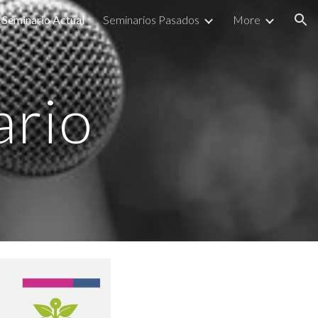
Seminario Actual
Seminarios Pasados
More
ion
rio