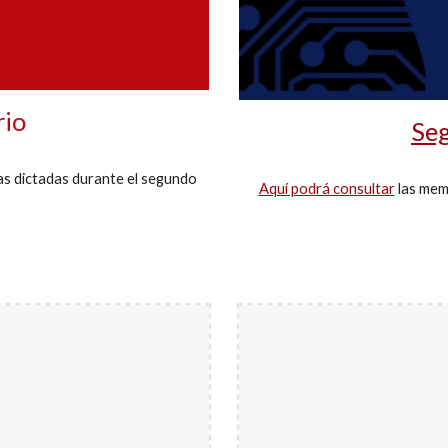
rio
Se
as dictadas durante el
segundo
Aquí podrá consultar
las memo